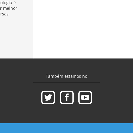
ologia é
er melhor
rsas
Também estamos no