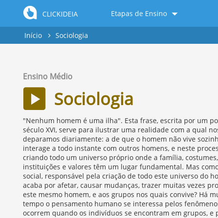
Etapas de Ensino
CLICKIDEIA
Início
Sociologia
Ensino Médio
Sociologia
"Nenhum homem é uma ilha". Esta frase, escrita por um po
século XVI, serve para ilustrar uma realidade com a qual no
deparamos diariamente: a de que o homem não vive sozin
interage a todo instante com outros homens, e neste proce
criando todo um universo próprio onde a família, costumes,
instituições e valores têm um lugar fundamental. Mas como
social, responsável pela criação de todo este universo do 
acaba por afetar, causar mudanças, trazer muitas vezes pr
este mesmo homem, e aos grupos nos quais convive? Há mu
tempo o pensamento humano se interessa pelos fenômeno
ocorrem quando os indivíduos se encontram em grupos, e 