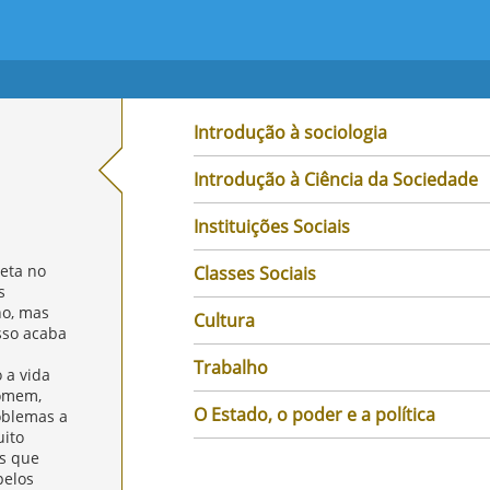
Introdução à sociologia
Introdução à Ciência da Sociedade
Instituições Sociais
eta no
Classes Sociais
s
ho, mas
Cultura
sso acaba
Trabalho
 a vida
homem,
O Estado, o poder e a política
oblemas a
ito
s que
pelos