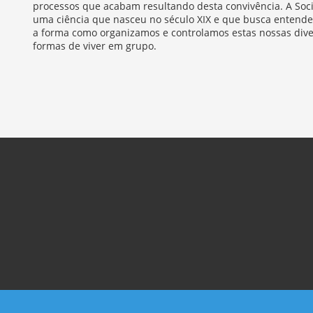
processos que acabam resultando desta convivência. A Soci
uma ciência que nasceu no século XIX e que busca entend
a forma como organizamos e controlamos estas nossas dive
formas de viver em grupo.